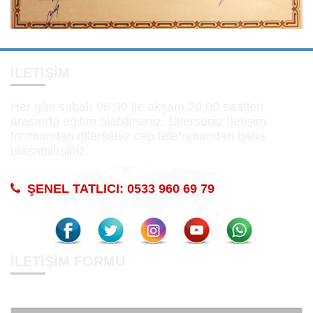
İLETIŞIM
Her gün sabah 06:00 ile akşam 20:00 saatleri
arasında eğitim alabilirsiniz. Dilerseniz İletişim
formumdan dilerseniz cep telefonumdan bana
ulaşabilirsiniz.
ŞENEL TATLICI: 0533 960 69 79
İLETIŞIM FORMU
Ad Soyad